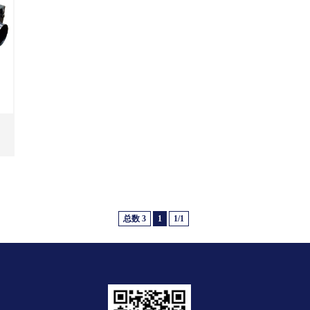
总数 3
1
1/1